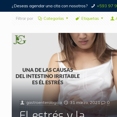
¿Deseas agendar una cita con nosotros?
+593 97 
Filtrar por
Categorías
Etiquetas
gastroenterologo
a
31 marzo, 2021
0
El estrés y la