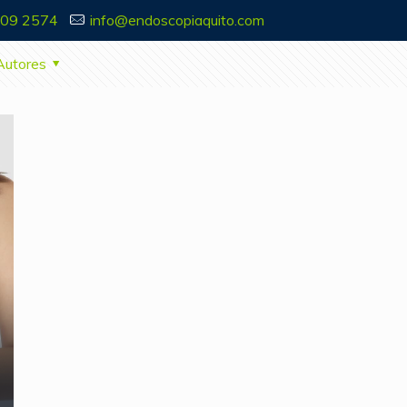
909 2574
info@endoscopiaquito.com
Autores