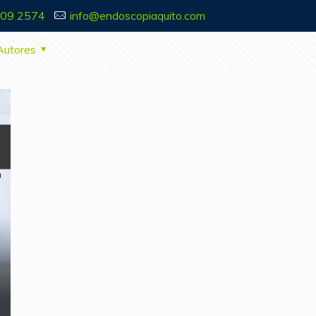
909 2574
info@endoscopiaquito.com
Autores