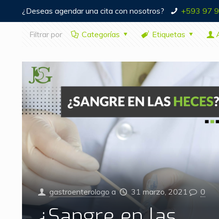
¿Deseas agendar una cita con nosotros?
+593 97 
Filtrar por
Categorías
Etiquetas
gastroenterologo
a
31 marzo, 2021
0
¿Sangre en las